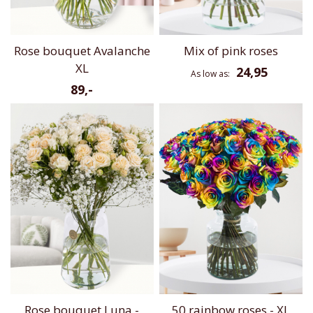
Rose bouquet Avalanche
Mix of pink roses
XL
24,95
As low as
89,-
Rose bouquet Luna -
50 rainbow roses - XL