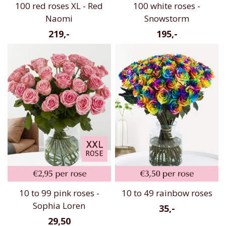
100 red roses XL - Red
100 white roses -
Naomi
Snowstorm
219,-
195,-
10 to 99 pink roses -
10 to 49 rainbow roses
Sophia Loren
35,-
29,50